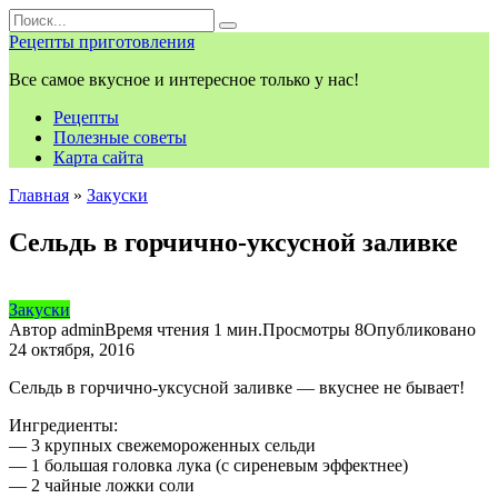
Перейти
Search
к
for:
Рецепты приготовления
контенту
Все самое вкусное и интересное только у нас!
Рецепты
Полезные советы
Карта сайта
Главная
»
Закуски
Сельдь в горчично-уксусной заливке
Закуски
Автор
admin
Время чтения
1 мин.
Просмотры
8
Опубликовано
24 октября, 2016
Сельдь в горчично-уксусной заливке — вкуснее не бывает!
Ингредиенты:
— 3 крупных свежемороженных сельди
— 1 большая головка лука (с сиреневым эффектнее)
— 2 чайные ложки соли