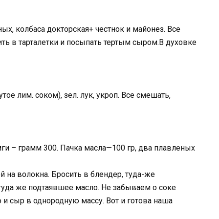
ых, колбаса докторская+ честнок и майонез. Все
ь в тарталетки и посыпать тертым сыром.В духовке
тое лим. соком), зел. лук, укроп. Все смешать,
ги – грамм 300. Пачка масла—100 гр, два плавленых
й на волокна. Бросить в блендер, туда-же
туда же подтаявшее масло. Не забываем о соке
 и сыр в однородную массу. Вот и готова наша