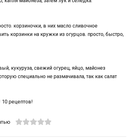
, капля майонеза, затем лук и селедка.
росто. корзиночки, в них масло сливочное
вить корзинки на кружки из огурцов. просто, быстро,
ый, кукуруза, свежий огурец, яйцо, майонез
торую специально не размачивала, так как салат
атью