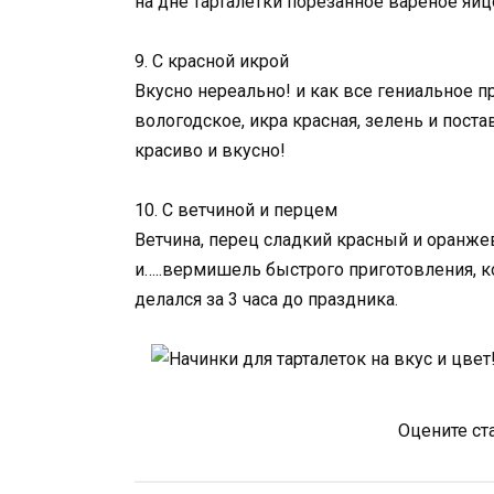
на дне тарталетки порезанное вареное яйцо
9. С красной икрой
Вкусно нереально! и как все гениальное п
вологодское, икра красная, зелень и поста
красиво и вкусно!
10. С ветчиной и перцем
Ветчина, перец сладкий красный и оранжев
и…..вермишель быстрого приготовления, ко
делался за 3 часа до праздника.
Оцените ст