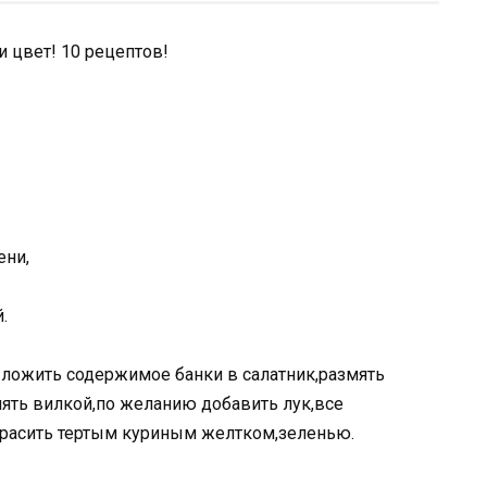
ени,
.
ыложить содержимое банки в салатник,размять
ять вилкой,по желанию добавить лук,все
красить тертым куриным желтком,зеленью.