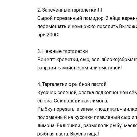
2. Запеченные тарталетки!!!!
Сырой порезанный помидор, 2 яйца варенн
перемешать и немножко посолить.Выложит
при 200С
3. Нежные тарталетки
Рецепт: креветки, сыр, зел. яблоко(сбрызну
заправить майонезом или сметаной!
4. Тарталетки с рыбной пастой
Кусочек соленой, слегка подкопченной сём
сырка. Сок половинки лимона.
Рыбку порезать, а затем «пощипать» вилко
поломанный на кусочки плавленый сыр и 
лимона. Включили , размололи рыбу, масло
рыбная паста. Вкуснотища!