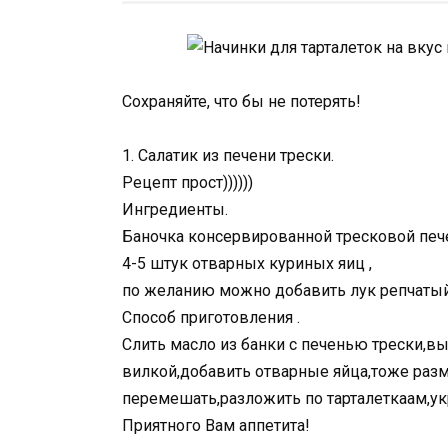
Сохраняйте, что бы не потерять!
1. Салатик из печени трески.
Рецепт прост))))))
Ингредиенты.
Баночка консервированной тресковой печ
4-5 штук отварных куриных яиц ,
по желанию можно добавить лук репчатый
Способ приготовления .
Слить масло из банки с печенью трески,в
вилкой,добавить отварные яйца,тоже разм
перемешать,разложить по тарталеткаам,у
Приятного Вам аппетита!