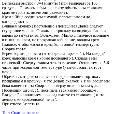
Выпекаем быстро ( 3=4 минуты ) при температуре 180
градусов. Снимаем с бумаги , сразу обмазываем сливками ,
края не трогать, иначе они размокнут.
Крем : Яйца соединяем с мукой, перемешиваем до
однородности.
Вливаем молоко ( постепенно ) помешивая.Далее следует
сгущенное молоко. Ставим кастрюльку на водяную баню и
варим до загустения. Охлаждаем. Масло сливочное взбиваем
в пышный крем, не прекращая взбивание, вводим крем.
Главное, чтобы масло и крем были одной температуры.
Сборка торта:
Берем коржи, ровняем ( я это делала тарелкой ). На каждый
корж наносим крем ( кроме последнего ). Складываем
стопочкой . Сверху ставим что-то тяжелое . Оставляем на 5-6
часов при комнатной температуре (у меня стоял так торт
ночь).
Обрезки , которые остались от подравнивания тортика ,
превращаем в крошку ( я это делала скалкой ). Ими обсыпаем
бока нашего торта Спартак, а сверху поливаем глазурью.
Последний штрих : Я посыпала верх какао-порошком .
Глазурь: Растапливаем шоколад вместе со сливками ( я это
делаю в микроволновой печи ).
Приятного Аппетита!
Торт Спартак рецепт