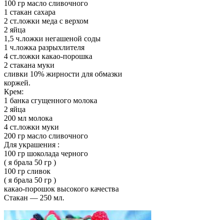
100 гр масло сливочного
1 стакан сахара
2 ст.ложки меда с верхом
2 яйца
1,5 ч.ложки негашеной соды
1 ч.ложка разрыхлителя
4 ст.ложки какао-порошка
2 стакана муки
сливки 10% жирности для обмазки
коржей.
Крем:
1 банка сгущенного молока
2 яйца
200 мл молока
4 ст.ложки муки
200 гр масло сливочного
Для украшения :
100 гр шоколада черного
( я брала 50 гр )
100 гр сливок
( я брала 50 гр )
какао-порошок высокого качества
Стакан — 250 мл.