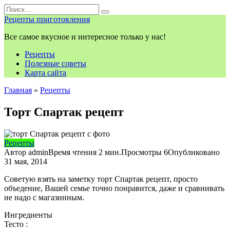
Перейти
Search
к
for:
Рецепты приготовления
контенту
Все самое вкусное и интересное только у нас!
Рецепты
Полезные советы
Карта сайта
Главная
»
Рецепты
Торт Спартак рецепт
Рецепты
Автор
admin
Время чтения
2 мин.
Просмотры
6
Опубликовано
31 мая, 2014
Советую взять на заметку торт Спартак рецепт, просто
объедение, Вашей семье точно понравится, даже и сравнивать
не надо с магазинным.
Ингредиенты
Тесто :