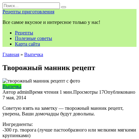
Перейти
Search
к
for:
Рецепты приготовления
контенту
Все самое вкусное и интересное только у нас!
Рецепты
Полезные советы
Карта сайта
Главная
»
Выпечка
Творожный манник рецепт
Выпечка
Автор
admin
Время чтения
1 мин.
Просмотры
17
Опубликовано
7 мая, 2014
Советую взять на заметку — творожный манник рецепт,
уверена, Ваши домочадцы будут довольны.
Ингредиенты:
-300 гр. творога (лучше пастообразного или мелкими мягкими
крупинками)