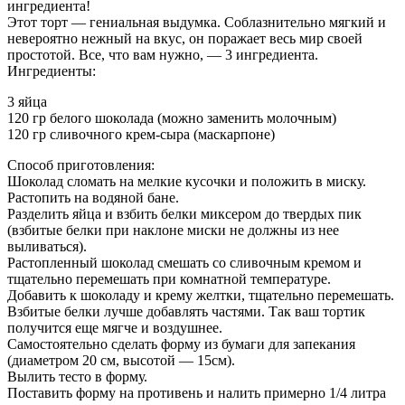
ингредиента!
Этот торт — гениальная выдумка. Соблазнительно мягкий и
невероятно нежный на вкус, он поражает весь мир своей
простотой. Все, что вам нужно, — 3 ингредиента.
Ингредиенты:
3 яйца
120 гр белого шоколада (можно заменить молочным)
120 гр сливочного крем-сыра (маскарпоне)
Способ приготовления:
Шоколад сломать на мелкие кусочки и положить в миску.
Растопить на водяной бане.
Разделить яйца и взбить белки миксером до твердых пик
(взбитые белки при наклоне миски не должны из нее
выливаться).
Растопленный шоколад смешать со сливочным кремом и
тщательно перемешать при комнатной температуре.
Добавить к шоколаду и крему желтки, тщательно перемешать.
Взбитые белки лучше добавлять частями. Так ваш тортик
получится еще мягче и воздушнее.
Самостоятельно сделать форму из бумаги для запекания
(диаметром 20 см, высотой — 15см).
Вылить тесто в форму.
Поставить форму на противень и налить примерно 1/4 литра