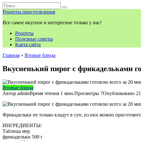
Перейти
Search
к
for:
Рецепты приготовления
контенту
Все самое вкусное и интересное только у нас!
Рецепты
Полезные советы
Карта сайта
Главная
»
Вторые блюда
Вкусненький пирог с фрикадельками гот
Вторые блюда
Автор
admin
Время чтения
1 мин.
Просмотры
7
Опубликовано
21
Фрикадельки не только кладут в суп, из них можно приготовит
ИНГРЕДИЕНТЫ:
Таблица мер
фрикадельки 500 г