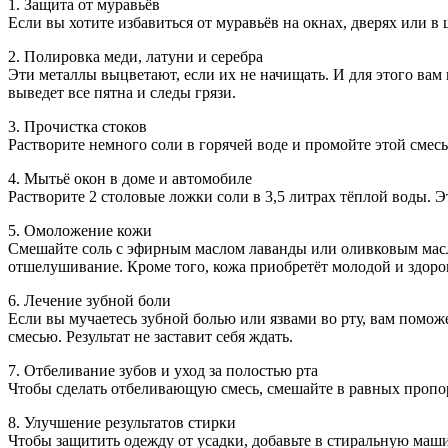
1. Защита от муравьёв
Если вы хотите избавиться от муравьёв на окнах, дверях или в
2. Полировка меди, латуни и серебра
Эти металлы выцветают, если их не начищать. И для этого вам
выведет все пятна и следы грязи.
3. Прочистка стоков
Растворите немного соли в горячей воде и промойте этой смес
4. Мытьё окон в доме и автомобиле
Растворите 2 столовые ложки соли в 3,5 литрах тёплой воды. 
5. Омоложение кожи
Смешайте соль с эфирным маслом лаванды или оливковым масло
отшелушивание. Кроме того, кожа приобретёт молодой и здоро
6. Лечение зубной боли
Если вы мучаетесь зубной болью или язвами во рту, вам поможе
смесью. Результат не заставит себя ждать.
7. Отбеливание зубов и уход за полостью рта
Чтобы сделать отбеливающую смесь, смешайте в равных пропорц
8. Улучшение результатов стирки
Чтобы защитить одежду от усадки, добавьте в стиральную маши