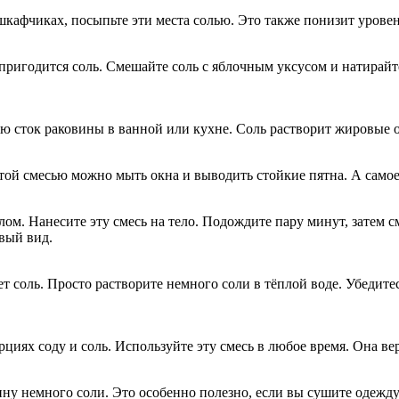
 шкафчиках, посыпьте эти места солью. Это также понизит урове
 пригодится соль. Смешайте соль с яблочным уксусом и натирайт
ью сток раковины в ванной или кухне. Соль растворит жировые 
Этой смесью можно мыть окна и выводить стойкие пятна. А само
м. Нанесите эту смесь на тело. Подождите пару минут, затем с
вый вид.
т соль. Просто растворите немного соли в тёплой воде. Убедите
иях соду и соль. Используйте эту смесь в любое время. Она ве
ну немного соли. Это особенно полезно, если вы сушите одежду