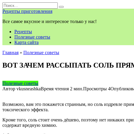
Перейти
Search
к
for:
Рецепты приготовления
контенту
Все самое вкусное и интересное только у нас!
Рецепты
Полезные советы
Карта сайта
Главная
»
Полезные советы
ВОТ ЗАЧЕМ РАССЫПАТЬ СОЛЬ ПРЯ
Полезные советы
Автор
vkusneashka
Время чтения
2 мин.
Просмотры
4
Опубликов
Возможно, вам это покажется странным, но соль издревле при
токсического эффекта.
Кроме того, соль стоит очень дёшево, поэтому нет никаких при
содержат вредную химию.