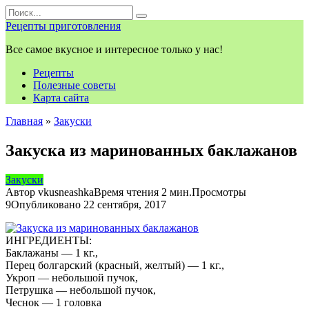
Перейти
Search
к
for:
Рецепты приготовления
контенту
Все самое вкусное и интересное только у нас!
Рецепты
Полезные советы
Карта сайта
Главная
»
Закуски
Закуска из маринованных баклажанов
Закуски
Автор
vkusneashka
Время чтения
2 мин.
Просмотры
9
Опубликовано
22 сентября, 2017
ИНГРЕДИЕНТЫ:
Баклажаны — 1 кг.,
Перец болгарский (красный, желтый) — 1 кг.,
Укроп — небольшой пучок,
Петрушка — небольшой пучок,
Чеснок — 1 головка