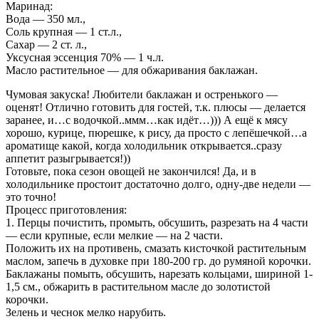
Маринад:
Вода — 350 мл.,
Соль крупная — 1 ст.л.,
Сахар — 2 ст. л.,
Уксусная эссенция 70% — 1 ч.л.
Масло растительное — для обжаривания баклажан.
Чумовая закуска! Любители баклажан и остренького —
оценят! Отлично готовить для гостей, т.к. плюсы — делается
заранее, и…с водочкой..ммм…как идёт…))) А ещё к мясу
хорошо, курице, пюрешке, к рису, да просто с лепёшечкой…а
ароматище какой, когда холодильник открывается..сразу
аппетит разыгрывается!))
Готовьте, пока сезон овощей не закончился! Да, и в
холодильнике простоит достаточно долго, одну-две недели —
это точно!
Процесс приготовления:
1. Перцы почистить, промыть, обсушить, разрезать на 4 части
— если крупные, если мелкие — на 2 части.
Положить их на противень, смазать кисточкой растительным
маслом, запечь в духовке при 180-200 гр. до румяной корочки.
Баклажаны помыть, обсушить, нарезать кольцами, шириной 1-
1,5 см., обжарить в растительном масле до золотистой
корочки.
Зелень и чеснок мелко нарубить.