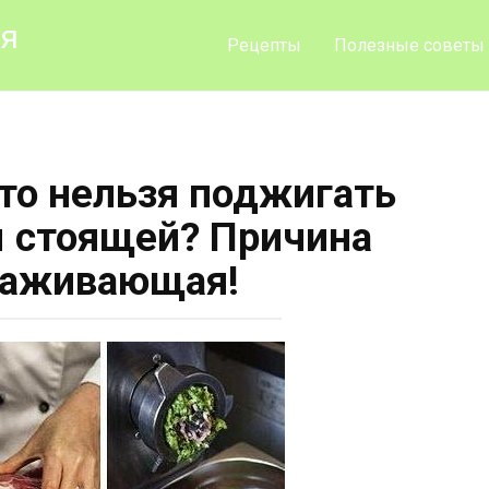
ия
Рецепты
Полезные советы
что нельзя поджигать
м стоящей? Причина
раживающая!