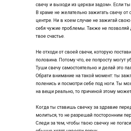
свечу и выходи из церкви задом». Если ты
В храме не желательно зажигать свечу от с
центре. Ни в коем случае не зажигай свою
себя чужие проблемы. Также не позволяй д
твое счастье.
Не отходи от своей свечи, которую постави
половина. Потому что, ее попросту могут у
Туши свечу самостоятельно и делай это пал
Обрати внимание на такой момент: ты зажгл
поленись и посмотри себе под ноги. Ты мо
на вещи реально, то причиной этому може
Когда ты ставишь свечку за здравие пере
молиться, то не разрешай посторонним пер
Следи за тем, чтобы твою свечку не погаси
обычно хотят навести порчу.