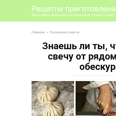
Перейти
Рецепты приготовлен
к
контенту
Все самое вкусное и интересное только у нас!
Главная
»
Полезные советы
Знаешь ли ты, 
свечу от рядо
обеску