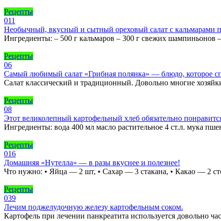
Рецепты
0
11
Необычный, вкусный и сытный ореховый салат с кальмарами пр
Ингредиенты: – 500 г кальмаров – 300 г свежих шампиньонов – 
Рецепты
0
6
Самый любимый салат «Грибная полянка» — блюдо, которое спо
Салат классический и традиционный. Довольно многие хозяйки
Рецепты
0
8
Этот великолепный картофельный хлеб обязательно понравится 
Ингредиенты: вода 400 мл масло растительное 4 ст.л. мука пш
Рецепты
0
16
Домашняя «Нутелла» — в разы вкуснее и полезнее!
Что нужно: • Яйца — 2 шт, • Сахар — 3 стакана, • Какао — 2 
Рецепты
0
39
Лечим поджелудочную железу картофельным соком.
Картофель при лечении панкреатита используется довольно час