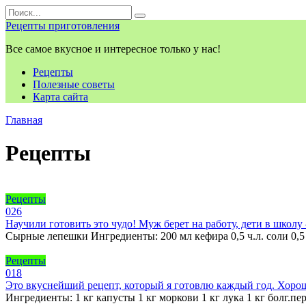
Перейти
Search
к
for:
Рецепты приготовления
контенту
Все самое вкусное и интересное только у нас!
Рецепты
Полезные советы
Карта сайта
Главная
Рецепты
Рецепты
0
26
Научили готовить это чудо! Муж берет на работу, дети в школу
Сырные лепешки Ингредиенты: 200 мл кефира 0,5 ч.л. соли 0,5 ч.
Рецепты
0
18
Это вкуснейший рецепт, который я готовлю каждый год. Хорошо 
Ингредиенты: 1 кг капусты 1 кг моркови 1 кг лука 1 кг болг.пер