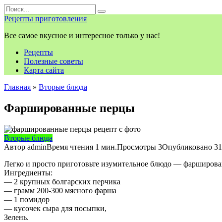
Перейти
Search
к
for:
Рецепты приготовления
контенту
Все самое вкусное и интересное только у нас!
Рецепты
Полезные советы
Карта сайта
Главная
»
Вторые блюда
Фаршированные перцы
Вторые блюда
Автор
admin
Время чтения
1 мин.
Просмотры
3
Опубликовано
31
Легко и просто приготовьте изумительное блюдо — фарширован
Ингредиенты:
— 2 крупных болгарских перчика
— грамм 200-300 мясного фарша
— 1 помидор
— кусочек сыра для посыпки,
Зелень.