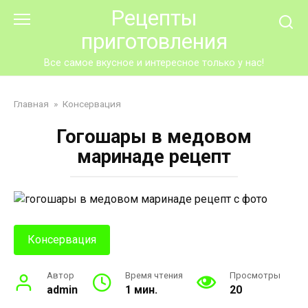
Перейти
Рецепты
к
приготовления
контенту
Все самое вкусное и интересное только у нас!
Главная
»
Консервация
Гогошары в медовом
маринаде рецепт
Консервация
Автор
Время чтения
Просмотры
admin
1 мин.
20