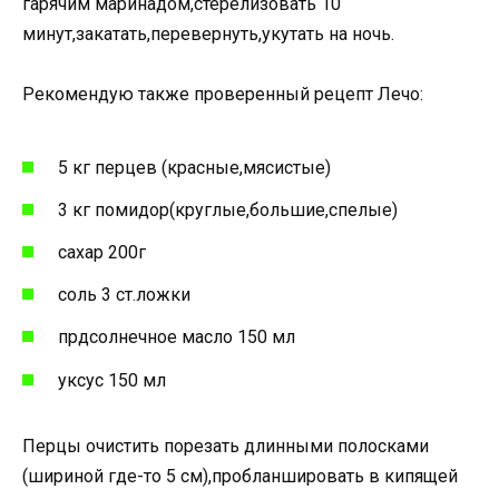
гарячим маринадом,стерелизовать 10
минут,закатать,перевернуть,укутать на ночь.
Рекомендую также проверенный рецепт Лечо:
5 кг перцев (красные,мясистые)
3 кг помидор(круглые,большие,спелые)
сахар 200г
соль 3 ст.ложки
прдсолнечное масло 150 мл
уксус 150 мл
Перцы очистить порезать длинными полосками
(шириной где-то 5 см),пробланшировать в кипящей