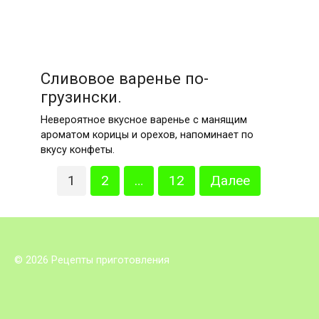
Сливовое варенье по-
грузински.
Невероятное вкусное варенье с манящим
ароматом корицы и орехов, напоминает по
вкусу конфеты.
Пагинация
1
2
…
12
Далее
записей
© 2026 Рецепты приготовления