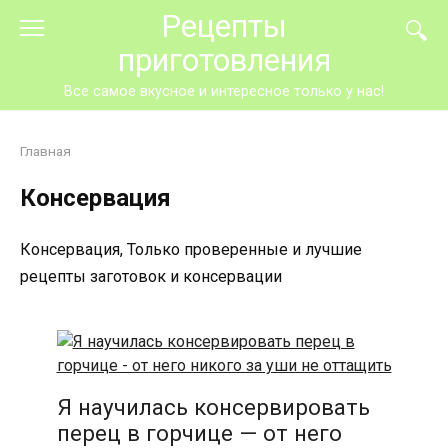
Перейти
Рецепты
к
приготовления
контенту
Все самое вкусное и интересное только у нас!
Главная
Консервация
Консервация, Только проверенные и лучшие
рецепты заготовок и консервации
Я научилась консервировать
перец в горчице — от него