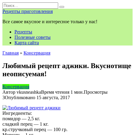
Перейти
Search
к
for:
Рецепты приготовления
контенту
Все самое вкусное и интересное только у нас!
Рецепты
Полезные советы
Карта сайта
Главная
»
Консервация
Любимый рецепт аджики. Вкуснотище
неописуемая!
Консервация
Автор
vkusneashka
Время чтения
1 мин.
Просмотры
3
Опубликовано
15 августа, 2017
Ингредиенты:
помидор — 2,5 кг.
сладкий перец — 1 кг.
кр.стручковый перец — 100 гр.
Морковь – 1 кг.