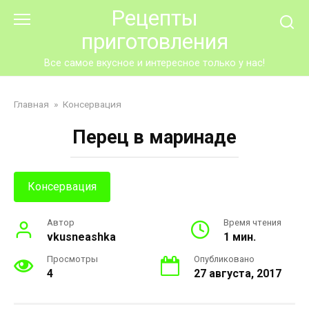
Перейти
Рецепты
к
приготовления
контенту
Все самое вкусное и интересное только у нас!
Главная
»
Консервация
Перец в маринаде
Консервация
Автор
Время чтения
vkusneashka
1 мин.
Просмотры
Опубликовано
4
27 августа, 2017