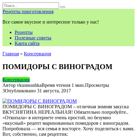
Перейти
Search
к
for:
Рецепты приготовления
контенту
Все самое вкусное и интересное только у нас!
Рецепты
Полезные советы
Карта сайта
Главная
»
Консервация
ПОМИДОРЫ С ВИНОГРАДОМ
Консервация
Автор
vkusneashka
Время чтения
1 мин.
Просмотры
3
Опубликовано
31 августа, 2017
ПОМИДОРЫ С ВИНОГРАДОМ – отличная зимняя закуска
ВКУСНЯТИНА НЕРЕАЛЬНАЯ! Обязательно попробуйте..
«Откопала» в интернете очень простой, но безумно
«вкусный» рецепт маринованных помидоров с виноградом.
Попробовала — вся семья в восторге. Хочу поделиться с вами.
Вот, собственно, сам рецептик: