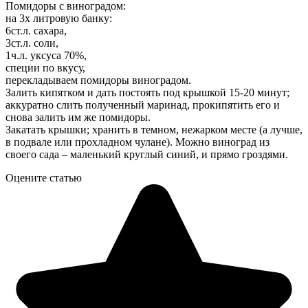
Помидоры с виноградом:
на 3х литровую банку:
6ст.л. сахара,
3ст.л. соли,
1ч.л. уксуса 70%,
специи по вкусу,
перекладываем помидоры виноградом.
Залить кипятком и дать постоять под крышкой 15-20 минут;
аккуратно слить полученный маринад, прокипятить его и
снова залить им же помидоры.
Закатать крышки; хранить в темном, нежарком месте (а лучше,
в подвале или прохладном чулане). Можно виноград из
своего сада – маленький круглый синий, и прямо гроздями.
Оцените статью