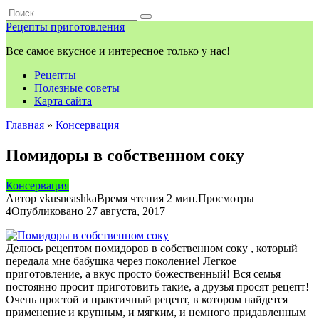
Перейти
Search
к
for:
Рецепты приготовления
контенту
Все самое вкусное и интересное только у нас!
Рецепты
Полезные советы
Карта сайта
Главная
»
Консервация
Помидоры в собственном соку
Консервация
Автор
vkusneashka
Время чтения
2 мин.
Просмотры
4
Опубликовано
27 августа, 2017
Делюсь рецептом помидоров в собственном соку , который
передала мне бабушка через поколение! Легкое
приготовление, а вкус просто божественный! Вся семья
постоянно просит приготовить такие, а друзья просят рецепт!
Очень простой и практичный рецепт, в котором найдется
применение и крупным, и мягким, и немного придавленным