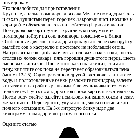
помидоркам.
Что понадобится для приготовления
Крупные, спелые помидоры для сока Мелкие помидоры Соль
и сахар Душистый перец-горошек Лавровый лист Гвоздика и
корица (не обязательно, это на любителя) Приготовление
Помидоры рассортируйте – крупные, мятые, мягкие
помидоры пойдут на сок, помидоры помельче – в банки.
Отобранные для сока помидоры прокрутите через мясорубку,
вылейте сок в кастрюлю и поставьте на небольшой огонь.
На три литра сока добавьте пять столовых ложек соли, шесть
столовых ложек сахара, пять горошин душистого перца, шесть
лавровых листиков. После того, как сок закипит, снимите
пену, кипятите сок пока не перестанет образовываться пена
(минут 12-15). Одновременно в другой кастрюле закипятите
воду. В подготовленные банки разложите помидоры, залейте
кипятком и накройте крышками. Сверху положите толстое
полотенце. Пусть помидоры стоят пока варится томатный сок.
Потом воду слейте, залейте помидоры кипящим соком и сразу
же закатайте. Переверните, укутайте одеялом и оставьте до
полного остывания. На 3-х литровую банку идет два
килограмма помидор и литр томатного сока.
Оцените статью