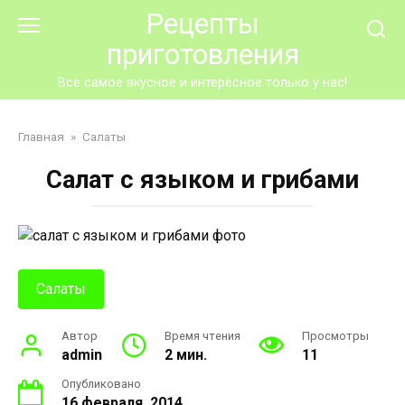
Перейти
Рецепты
к
приготовления
контенту
Все самое вкусное и интересное только у нас!
Главная
»
Салаты
Салат с языком и грибами
Салаты
Автор
Время чтения
Просмотры
admin
2 мин.
11
Опубликовано
16 февраля, 2014