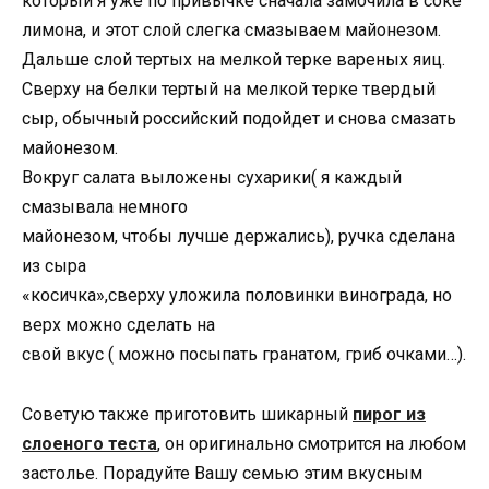
который я уже по привычке сначала замочила в соке
лимона, и этот слой слегка смазываем майонезом.
Дальше слой тертых на мелкой терке вареных яиц.
Сверху на белки тертый на мелкой терке твердый
сыр, обычный российский подойдет и снова смазать
майонезом.
Вокруг салата выложены сухарики( я каждый
смазывала немного
майонезом, чтобы лучше держались), ручка сделана
из сыра
«косичка»,сверху уложила половинки винограда, но
верх можно сделать на
свой вкус ( можно посыпать гранатом, гриб очками…).
Советую также приготовить шикарный
пирог из
слоеного теста
, он оригинально смотрится на любом
застолье. Порадуйте Вашу семью этим вкусным