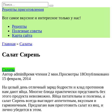
Перейти
Search
к
for:
Рецепты приготовления
контенту
Все самое вкусное и интересное только у нас!
Рецепты
Полезные советы
Карта сайта
Главная
»
Салаты
Салат Сирень
Салаты
Автор
admin
Время чтения
2 мин.
Просмотры
18
Опубликовано
15 февраля, 2014
На целый день отличный заряд бодрости и клад протеинов
нам дают яйца. Многие блюда практически представить без
этого продукта невозможно. Яйца питательны и полезны, а
салат Сирень всегда выглядит аппетитным, вкусным и
гармоничным. Предлагаю вам приготовить салат из яиц, и
лично убедится в этом.