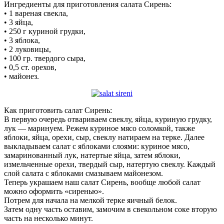
Ингредиенты для приготовления салата Сирень:
• 1 вареная свекла,
• 3 яйца,
• 250 г куриной грудки,
• 3 яблока,
• 2 луковицы,
• 100 гр. твердого сыра,
• 0,5 ст. орехов,
• майонез.
Как приготовить салат Сирень:
В первую очередь отвариваем свеклу, яйца, куриную грудку,
лук — маринуем. Режем куриное мясо соломкой, также
яблоки, яйца, орехи, сыр, свеклу натираем на терке. Далее
выкладываем салат с яблоками слоями: куриное мясо,
замаринованный лук, натертые яйца, затем яблоки,
измельченные орехи, твердый сыр, натертую свеклу. Каждый
слой салата с яблоками смазываем майонезом.
Теперь украшаем наш салат Сирень, вообще любой салат
можно оформить «сиренью».
Потрем для начала на мелкой терке яичный белок.
Затем одну часть оставим, замочим в свекольном соке вторую
часть на несколько минут.