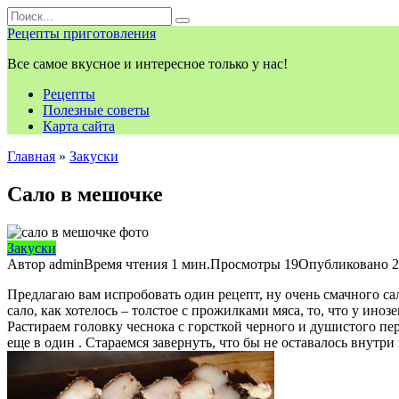
Перейти
Search
к
for:
Рецепты приготовления
контенту
Все самое вкусное и интересное только у нас!
Рецепты
Полезные советы
Карта сайта
Главная
»
Закуски
Сало в мешочке
Закуски
Автор
admin
Время чтения
1 мин.
Просмотры
19
Опубликовано
2
Предлагаю вам испробовать один рецепт, ну очень смачного сал
сало, как хотелось – толстое с прожилками мяса, то, что у ино
Растираем головку чеснока с горсткой черного и душистого пер
еще в один . Стараемся завернуть, что бы не оставалось внутри