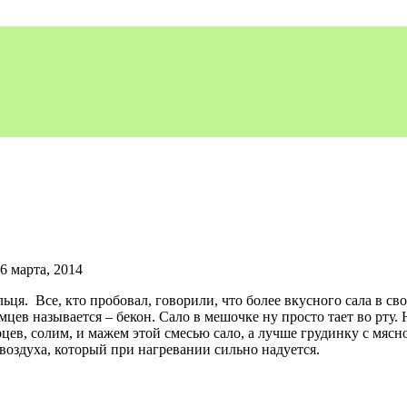
6 марта, 2014
ьця. Все, кто пробовал, говорили, что более вкусного сала в с
земцев называется – бекон. Сало в мешочке ну просто тает во рту
цев, солим, и мажем этой смесью сало, а лучше грудинку с мясн
 воздуха, который при нагревании сильно надуется.