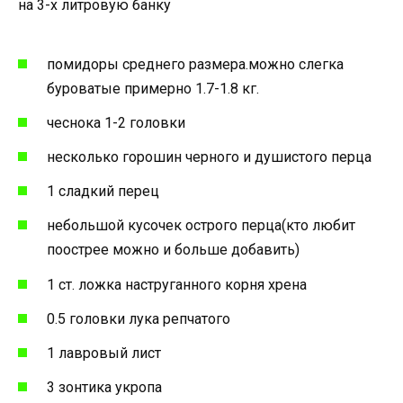
на 3-х литровую банку
помидоры среднего размера.можно слегка
буроватые примерно 1.7-1.8 кг.
чеснока 1-2 головки
несколько горошин черного и душистого перца
1 сладкий перец
небольшой кусочек острого перца(кто любит
поострее можно и больше добавить)
1 ст. ложка наструганного корня хрена
0.5 головки лука репчатого
1 лавровый лист
3 зонтика укропа