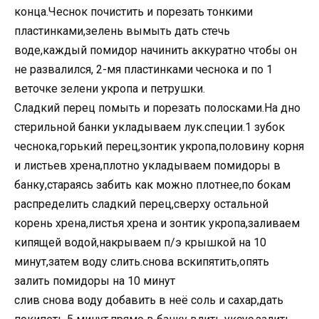
конца.Чеснок почистить и порезать тонкими
пластинками,зелень вымыть дать стечь
воде,каждый помидор начинить аккуратно чтобы он
не развалился, 2-мя пластинками чеснока и по 1
веточке зелени укропа и петрушки.
Сладкий перец помыть и порезать полосками.На дно
стерильной банки укладываем лук.специи.1 зубок
чеснока,горький перец,зонтик укропа,половину корня
и листьев хрена,плотно укладываем помидоры в
банку,стараясь забить как можно плотнее,по бокам
распределить сладкий перец,сверху остальной
корень хрена,листья хрена и зонтик укропа,заливаем
кипящей водой,накрываем п/э крышкой на 10
минут,затем воду слить.снова вскипятить,опять
залить помидоры на 10 минут
слив снова воду добавить в неё соль и сахар,дать