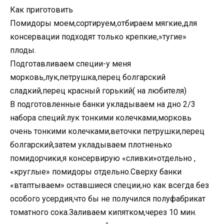
Как приготовить
Помидоры моем,сортируем,отбираем мягкие,для
консервации подходят только крепкие,»тугие»
плоды.
Подготавливаем специи-у меня
морковь,лук,петрушка,перец болгарский
сладкий,перец красный горький( на любителя)
В подготовленные банки укладываем на дно 2/3
набора специй:лук тонкими колечками,морковь
очень тонкими колечками,веточки петрушки,перец
болгарский,затем укладываем плотненько
помидорчики,я консервирую «сливки»отдельно ,
«круглые» помидоры отдельно.Сверху банки
«втаптываем» оставшиеся специи,но как всегда без
особого усердия,что бы не получился полуфабрикат
томатного сока.Заливаем кипятком,через 10 мин.