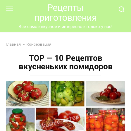
Перейти
Рецепты
к
приготовления
контенту
Все самое вкусное и интересное только у нас!
Главная
»
Консервация
ТОР — 10 Рецептов
вкусненьких помидоров