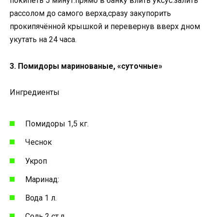
покипеть 5 минут.прямо в банку влить уксус.залить
рассолом до самого верха,сразу закупорить
прокипячённой крышкой и перевернув вверх дном
укутать на 24 часа.
3. Помидоры маринованые, «суточные»
Ингредиенты
Помидоры 1,5 кг.
Чеснок
Укроп
Маринад:
Вода 1 л.
Соль 2 ст.л.