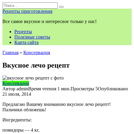
Перейти
Search
к
for:
Рецепты приготовления
контенту
Все самое вкусное и интересное только у нас!
Рецепты
Полезные советы
Карта сайта
Главная
»
Консервация
Вкусное лечо рецепт
Консервация
Автор
admin
Время чтения
1 мин.
Просмотры
5
Опубликовано
21 июля, 2014
Предлагаю Вашему вниманию вкусное лечо рецепт!
Пальчики оближешь!
Ингредиенты:
помидоры — 4 кг,